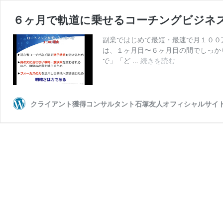
６ヶ月で軌道に乗せるコーチングビジネ
副業ではじめて最短・最速で月１００
は、１ヶ月目〜６ヶ月目の間でしっか
６
で」「ど …
続きを読む
ヶ
月
で
軌
クライアント獲得コンサルタント石塚友人オフィシャルサイ
道
に
乗
せ
る
コ
ー
チ
ン
グ
ビ