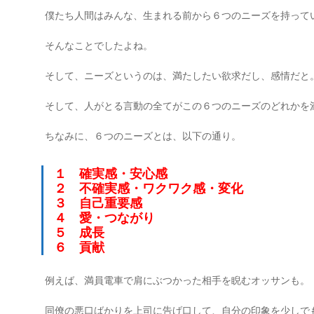
僕たち人間はみんな、生まれる前から６つのニーズを持って
そんなことでしたよね。
そして、ニーズというのは、満たしたい欲求だし、感情だと
そして、人がとる言動の全てがこの６つのニーズのどれかを
ちなみに、６つのニーズとは、以下の通り。
１ 確実感・安心感
２ 不確実感・ワクワク感・変化
３ 自己重要感
４ 愛・つながり
５ 成長
６ 貢献
例えば、満員電車で肩にぶつかった相手を睨むオッサンも。
同僚の悪口ばかりを上司に告げ口して、自分の印象を少しで