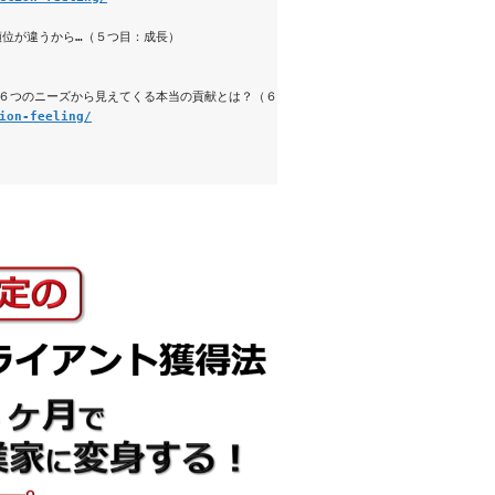
位が違うから…（５つ目：成長） 
６つのニーズから見えてくる本当の貢献とは？（６つ目：貢献） 
ion-feeling/