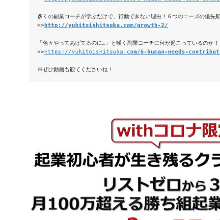
多くの副業コーチが学ぶだけで、行動できない理由！６つのニーズの優先順
>>
http://yuhitoishitsuka.com/growth-2/
「色々やってあげてるのに…」と嘆く副業コーチに何が起こっているのか！
>>
https://yuhitoishitsuka.c
om/6-human-needs-contribut
※ぜひ動画も観てくださいね！