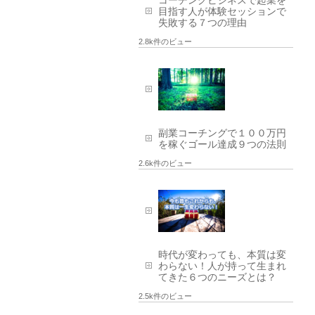
目指す人が体験セッションで
失敗する７つの理由
2.8k件のビュー
副業コーチングで１００万円
を稼ぐゴール達成９つの法則
2.6k件のビュー
時代が変わっても、本質は変
わらない！人が持って生まれ
てきた６つのニーズとは？
2.5k件のビュー