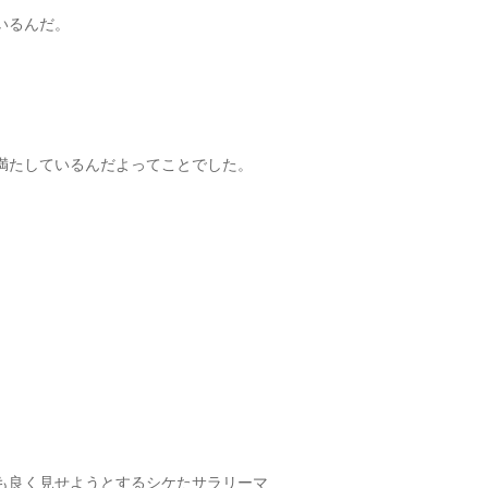
いるんだ。
。
満たしているんだよってことでした。
も良く見せようとするシケたサラリーマ