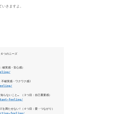
ていきますよ。
た６つのニーズ
：確実感・安心感）
eling/
：不確実感・ワクワク感)
eeling/
知らないこと… （３つ目：自己重要感） 
tant-feeling/
ズを満たせない!（４つ目：愛・つながり） 
ction-feeling/