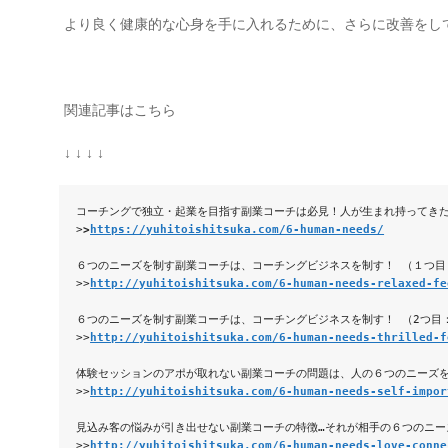
より良く健康的な心身を手に入れるために、さらに改善をし
関連記事はこちら
↓ ↓ ↓ ↓
コーチングで独立・起業を目指す副業コーチは必見！人が生まれ持ってき
>
>
https://yuhitoishitsuka.com/6-human-needs/
６つのニーズを制す副業コーチは、コーチングビジネスを制す！ （１つ目
>>
http://yuhitoishitsuka.com/6-human-needs-relaxed-fe
６つのニーズを制す副業コーチは、コーチングビジネスを制す！ （2つ目
>>
http://yuhitoishitsuka.com/6-human-needs-thrilled-f
体験セッションのアポが取れない副業コーチの問題は、人の６つのニーズを
>>
http://yuhitoishitsuka.com/6-human-needs-self-impor
見込み客の悩みが引き出せない副業コーチの特徴…それが相手の６つのニー
>>
http://yuhitoishitsuka.com/6-human-needs-love-conne