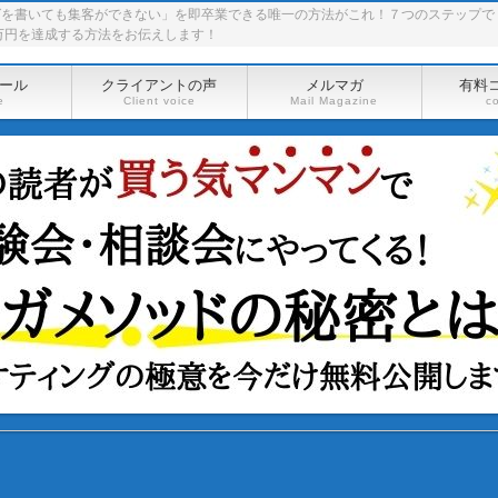
グを書いても集客ができない」を即卒業できる唯一の方法がこれ！７つのステップで
万円を達成する方法をお伝えします！
ール
クライアントの声
メルマガ
有料
e
Client voice
Mail Magazine
c