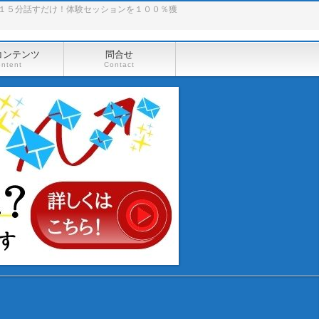
１５分話すだけ！体験セッションを１００％獲
コンテンツ
問合せ
ontent
Contact