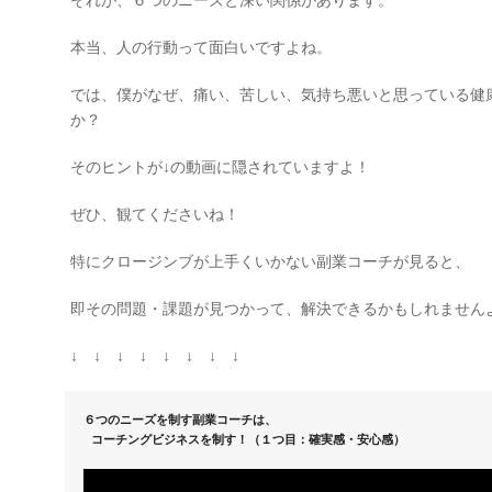
それが、６つのニーズと深い関係があります。
本当、人の行動って面白いですよね。
では、僕がなぜ、痛い、苦しい、気持ち悪いと思っている健
か？
そのヒントが↓の動画に隠されていますよ！
ぜひ、観てくださいね！
特にクロージンブが上手くいかない副業コーチが見ると、
即その問題・課題が見つかって、解決できるかもしれません
↓ ↓ ↓ ↓ ↓ ↓ ↓ ↓
６つのニーズを制す副業コーチは、
 コーチングビジネスを制す！（１つ目：確実感・安心感）