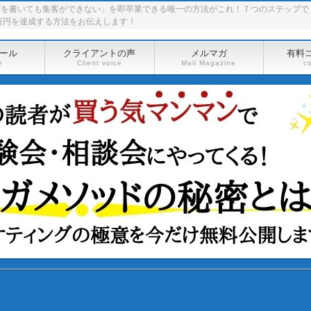
グを書いても集客ができない」を即卒業できる唯一の方法がこれ！７つのステップで
万円を達成する方法をお伝えします！
ール
クライアントの声
メルマガ
有料
e
Client voice
Mail Magazine
c