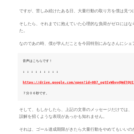
ですが、苦しみ続けたある日、大量行動の取り方を僕は見つ
そしたら、それまでに抱えていた心理的な負荷がゼロにはな
た。
なのであの時、僕が学んだことを今回特別にみなさんにシェ
音声はこちらです！

↓ ↓ ↓ ↓ ↓ ↓ ↓ ↓ ↓

https://drive.google.com/open?id=0B7_ogtEyWbyyQWdTQUI
７分０６秒です。
そして、もしかしたら、上記の文章のメッセージだけでは、
誤解を招くような表現があっかも知れません。
それは、ゴール達成期限がきたら大量行動をやめてもいいの