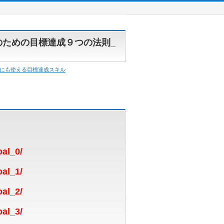
のための目標達成９つの法則_
にも使える目標達成スキル
oal_0/
oal_1/
oal_2/
oal_3/