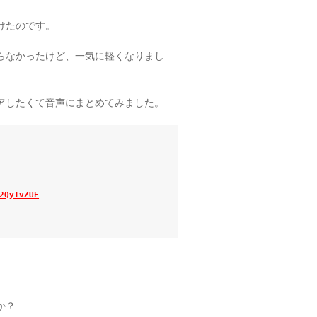
けたのです。
らなかったけど、一気に軽くなりまし
アしたくて音声にまとめてみました。
2Qy1vZUE
か？