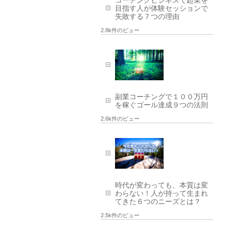
目指す人が体験セッションで
失敗する７つの理由
2.8k件のビュー
副業コーチングで１００万円
を稼ぐゴール達成９つの法則
2.6k件のビュー
時代が変わっても、本質は変
わらない！人が持って生まれ
てきた６つのニーズとは？
2.5k件のビュー