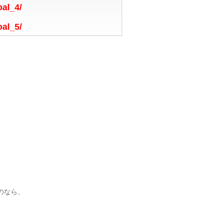
oal_4/
oal_5/
のなら、