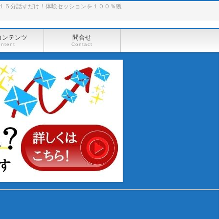
１５分話すだけ！体験セッションを１００％獲
コンテンツ
問合せ
ontent
Contact