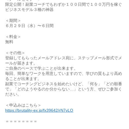
限定公開！副業コーチでもわずか１００日間で１００万円を稼ぐ
ビジネスモデル３種の神器
＜期間＞
６月２９日（水）〜６日間
＜料金＞
無料
＜その他＞
登録してもらったメールアドレス宛に、ステップメール形式でメ
ールが届きます。
ご自身のペースで学ぶことが出来ます。
毎回、簡単なワークを用意していますので、学びの質もより高め
ることが出来ます。
副業でコーチングビジネスを始めたいけど、「何を」「どの順番
で」「どのようやるのか分からない…」という方、ぜひご参加く
ださい。
＜申込みはこちら＞
https://brutality-ex.jp/fx39642/rN7vLO
＝＝＝＝＝＝＝＝