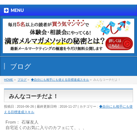
MENU
ブログ
HOME
»
ブログ
»
◆自分にも相手にも使える目標達成スキル
»
みんなコーチだよ！
みんなコーチだよ！
投稿日 : 2016-06-26
最終更新日時 : 2016-11-27
カテゴリー :
◆自分にも相手にも使
える目標達成スキル
From： 石塚友人
自宅近くのお気に入りのカフェにて、、、