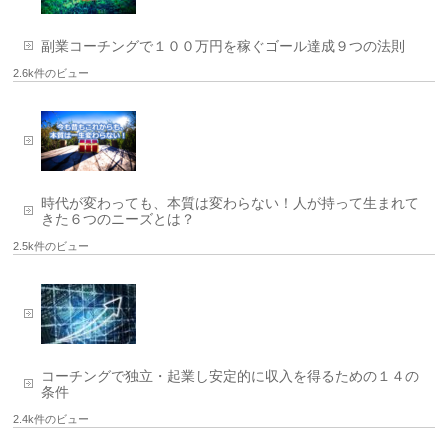
副業コーチングで１００万円を稼ぐゴール達成９つの法則
2.6k件のビュー
時代が変わっても、本質は変わらない！人が持って生まれて
きた６つのニーズとは？
2.5k件のビュー
コーチングで独立・起業し安定的に収入を得るための１４の
条件
2.4k件のビュー