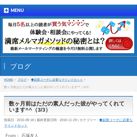
MENU
ブログ
HOME
»
ブログ
»
◆副業コーチに必要なマインドセット
»
数ヶ月前はただの素人だった彼がやってくれています^^（3/3）
数ヶ月前はただの素人だった彼がやってくれて
います^^（3/3）
投稿日 : 2016-08-18
最終更新日時 : 2016-11-29
カテゴリー :
◆副業コーチに必要な
マインドセット
From： 石塚友人