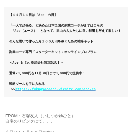
【１１月１１日は「Ace」の日】
「一人で頑張る」と決めた日本全国の副業コーチがまずは自らの
 「Ace（エース）」となって、沢山の大人たちに良い影響を与えて欲しい！
そんな思いで作った月１００万円を稼ぐための戦略キット
副業コーチ専門「スターターキット」オンラインプロブラム
＜Ace & Co.株式会社設立記念！＞
通常29,800円を11月30日まで9,800円で提供中！
戦略ツールを手に入れる
 >>
https://fukugyocoach.wixsite.com/ace-co
FROM：石塚友人（いしつかゆひと）
自宅のリビンクにて、、、