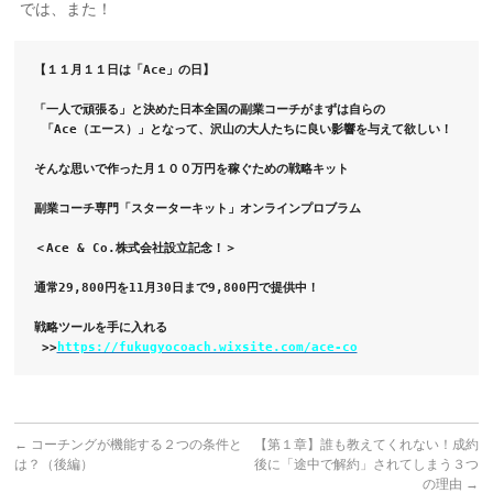
では、また！
【１１月１１日は「Ace」の日】
「一人で頑張る」と決めた日本全国の副業コーチがまずは自らの
 「Ace（エース）」となって、沢山の大人たちに良い影響を与えて欲しい！
そんな思いで作った月１００万円を稼ぐための戦略キット
副業コーチ専門「スターターキット」オンラインプロブラム
＜Ace & Co.株式会社設立記念！＞
通常29,800円を11月30日まで9,800円で提供中！
戦略ツールを手に入れる
 >>
https://fukugyocoach.wixsite.com/ace-co
←
コーチングが機能する２つの条件と
【第１章】誰も教えてくれない！成約
は？（後編）
後に「途中で解約」されてしまう３つ
の理由
→