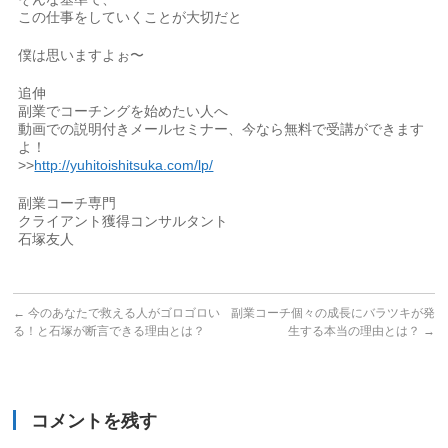
この仕事をしていくことが大切だと
僕は思いますよぉ〜
追伸
副業でコーチングを始めたい人へ
動画での説明付きメールセミナー、今なら無料で受講ができます
よ！
>>
http://yuhitoishitsuka.com/lp/
副業コーチ専門
クライアント獲得コンサルタント
石塚友人
←
今のあなたで救える人がゴロゴロい
副業コーチ個々の成長にバラツキが発
る！と石塚が断言できる理由とは？
生する本当の理由とは？
→
コメントを残す