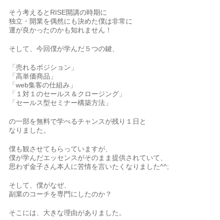
そう考えるとRISE開講の時期に
独立・開業を偶然にも決めた僕は非常に
運が良かったのかも知れません！
そして、今回僕が学んだ５つの鍵、
「売れるポジション」
「高単価商品」
「web集客の仕組み」
「１対１のセールス＆クロージング」
「セールス型セミナー構築方法」
の一部を無料で学べるチャンスが残り１日と
なりました。
僕も観させてもらっていますが、
僕が学んだエッセンスがそのまま提供されていて、
思わず金子さん本人に苦情を言いたくなりました^^;
そして、僕がなぜ、
副業のコーチを専門にしたのか？
そこには、大きな理由がありました。