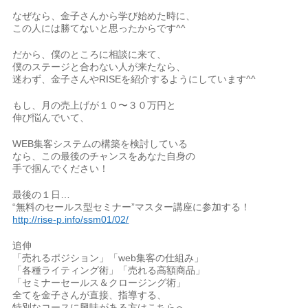
なぜなら、金子さんから学び始めた時に、
この人には勝てないと思ったからです^^
だから、僕のところに相談に来て、
僕のステージと合わない人が来たなら、
迷わず、金子さんやRISEを紹介するようにしています^^
もし、月の売上げが１０〜３０万円と
伸び悩んでいて、
WEB集客システムの構築を検討している
なら、この最後のチャンスをあなた自身の
手で掴んでください！
最後の１日…
“無料のセールス型セミナー”マスター講座に参加する！
http://rise-p.info/ssm01/02/
追伸
「売れるポジション」「web集客の仕組み」
「各種ライティング術」「売れる高額商品」
「セミナーセールス＆クロージング術」
全てを金子さんが直接、指導する、
特別なコースに興味がある方はこちらへ