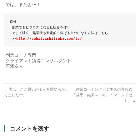
では、またぁ〜！
追伸

 副業でもビジネスになる仕組みを作り

 そして独立・起業後も安定的に稼げる自分になる方法はこちら

 >>
http://yuhitoishitsuka.com/lp/
副業コーチ専門
クライアント獲得コンサルタント
石塚友人
←
実は、ここ最近の１ヶ月間やらかし
副業コーチングビジネスの方程式
てました^^;
「成果・結果＝スキル：マインドセッ
ト」
→
コメントを残す