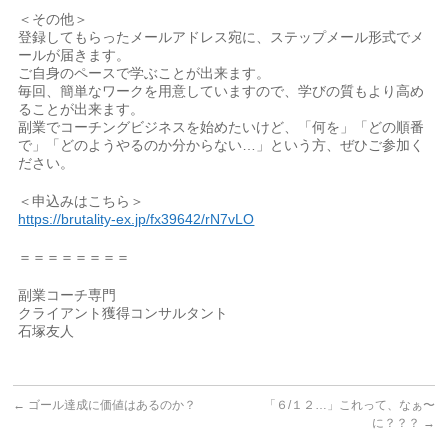
＜その他＞
登録してもらったメールアドレス宛に、ステップメール形式でメ
ールが届きます。
ご自身のペースで学ぶことが出来ます。
毎回、簡単なワークを用意していますので、学びの質もより高め
ることが出来ます。
副業でコーチングビジネスを始めたいけど、「何を」「どの順番
で」「どのようやるのか分からない…」という方、ぜひご参加く
ださい。
＜申込みはこちら＞
https://brutality-ex.jp/fx39642/rN7vLO
＝＝＝＝＝＝＝＝
副業コーチ専門
クライアント獲得コンサルタント
石塚友人
←
ゴール達成に価値はあるのか？
「６/１２…」これって、なぁ〜
に？？？
→