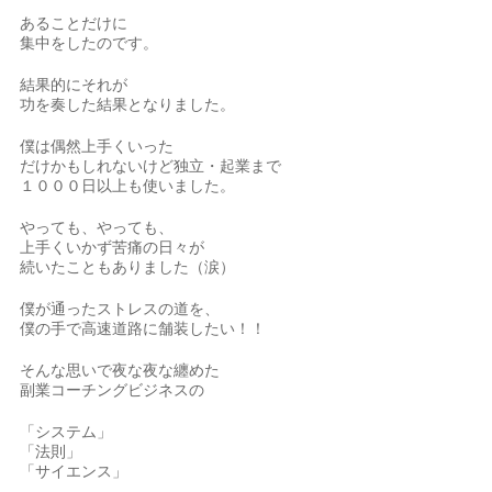
あることだけに
集中をしたのです。
結果的にそれが
功を奏した結果となりました。
僕は偶然上手くいった
だけかもしれないけど独立・起業まで
１０００日以上も使いました。
やっても、やっても、
上手くいかず苦痛の日々が
続いたこともありました（涙）
僕が通ったストレスの道を、
僕の手で高速道路に舗装したい！！
そんな思いで夜な夜な纏めた
副業コーチングビジネスの
「システム」
「法則」
「サイエンス」