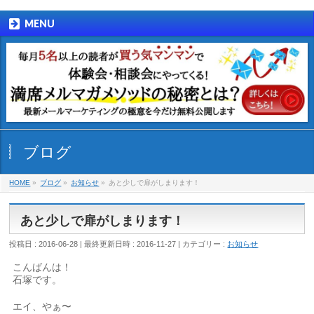
MENU
ブログ
HOME
»
ブログ
»
お知らせ
»
あと少しで扉がしまります！
あと少しで扉がしまります！
投稿日 : 2016-06-28
最終更新日時 : 2016-11-27
カテゴリー :
お知らせ
こんばんは！
石塚です。
エイ、やぁ〜