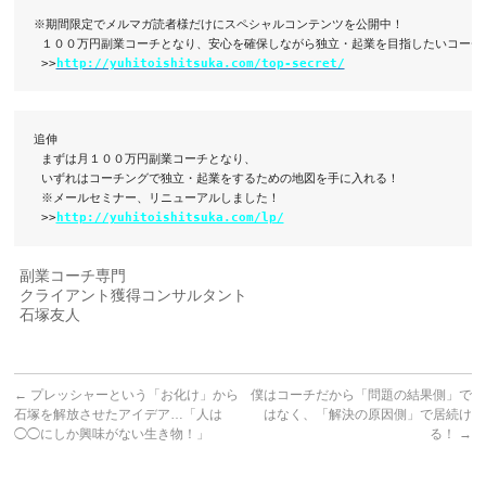
※期間限定でメルマガ読者様だけにスペシャルコンテンツを公開中！

 １００万円副業コーチとなり、安心を確保しながら独立・起業を目指したいコーチは
 >>
http://yuhitoishitsuka.com/top-secret/
追伸

 まずは月１００万円副業コーチとなり、

 いずれはコーチングで独立・起業をするための地図を手に入れる！

 ※メールセミナー、リニューアルしました！

 >>
http://yuhitoishitsuka.com/lp/
副業コーチ専門
クライアント獲得コンサルタント
石塚友人
←
プレッシャーという「お化け」から
僕はコーチだから「問題の結果側」で
石塚を解放させたアイデア…「人は
はなく、「解決の原因側」で居続け
◯◯にしか興味がない生き物！」
る！
→