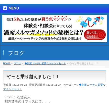
MENU
ブログ
HOME
»
ブログ
»
◆副業コーチに必要なマインドセット
»
やっと乗り越えました！！
やっと乗り越えました！！
投稿日 : 2016-06-23
最終更新日時 : 2016-11-27
カテゴリー :
◆副業コーチに必要な
マインドセット
From： 石塚友人
都内某所のオフィスにて、、、