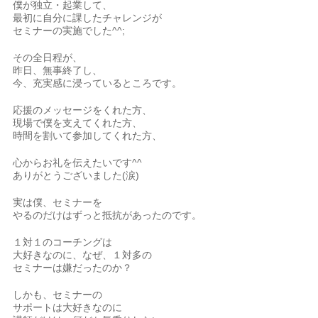
僕が独立・起業して、
最初に自分に課したチャレンジが
セミナーの実施でした^^;
その全日程が、
昨日、無事終了し、
今、充実感に浸っているところです。
応援のメッセージをくれた方、
現場で僕を支えてくれた方、
時間を割いて参加してくれた方、
心からお礼を伝えたいです^^
ありがとうございました(涙)
実は僕、セミナーを
やるのだけはずっと抵抗があったのです。
１対１のコーチングは
大好きなのに、なぜ、１対多の
セミナーは嫌だったのか？
しかも、セミナーの
サポートは大好きなのに