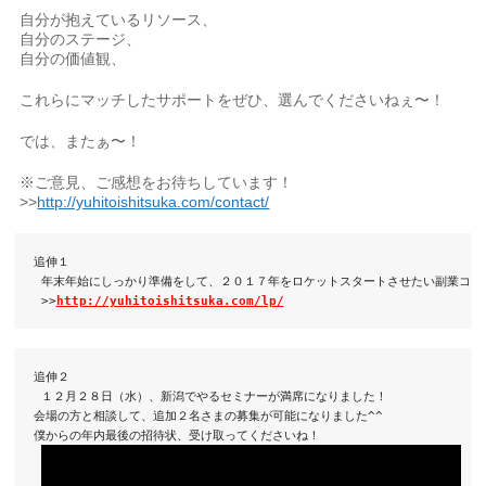
自分が抱えているリソース、
自分のステージ、
自分の価値観、
これらにマッチしたサポートをぜひ、選んでくださいねぇ〜！
では、またぁ〜！
※ご意見、ご感想をお待ちしています！
>>
http://yuhitoishitsuka.com/contact/
追伸１

 年末年始にしっかり準備をして、２０１７年をロケットスタートさせたい副業コーチ
 >>
http://yuhitoishitsuka.com/lp/
追伸２

 １２月２８日（水）、新潟でやるセミナーが満席になりました！

会場の方と相談して、追加２名さまの募集が可能になりました^^

僕からの年内最後の招待状、受け取ってくださいね！
