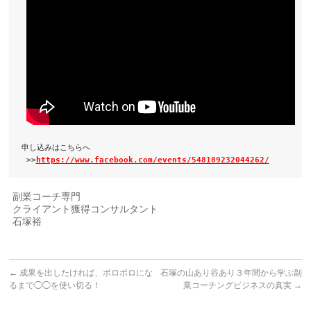
申し込みはこちらへ

 >>
https://www.facebook.com/events/548189232044262/
副業コーチ専門
クライアント獲得コンサルタント
石塚裕
←
成果を出したければ、ボロボロにな
石塚の山あり谷あり３年間から学ぶ副
るまで◯◯を使い切る！
業コーチングビジネスの真実
→