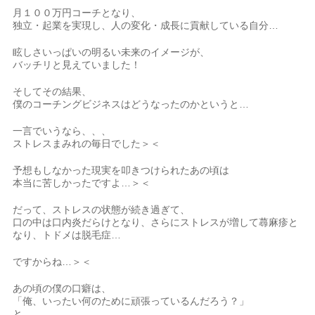
月１００万円コーチとなり、
独立・起業を実現し、人の変化・成長に貢献している自分…
眩しさいっぱいの明るい未来のイメージが、
バッチリと見えていました！
そしてその結果、
僕のコーチングビジネスはどうなったのかというと…
一言でいうなら、、、
ストレスまみれの毎日でした＞＜
予想もしなかった現実を叩きつけられたあの頃は
本当に苦しかったですよ…＞＜
だって、ストレスの状態が続き過ぎて、
口の中は口内炎だらけとなり、さらにストレスが増して蕁麻疹と
なり、トドメは脱毛症…
ですからね…＞＜
あの頃の僕の口癖は、
「俺、いったい何のために頑張っているんだろう？」
と…