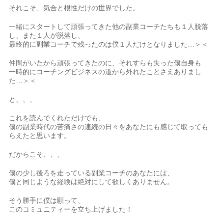
それこそ、気合と根性だけの世界でした。
一緒にスタートして頑張ってきた他の副業コーチたちも１人脱落
し、また１人が脱落し、
最終的に副業コーチで残ったのは僕１人だけとなりました…＞＜
仲間がいたから頑張ってきたのに、それすらも失った僕自身も
一時的にコーチングビジネスの道から外れたことさえありまし
た…＞＜
と、、、
これを読んでくれただけでも、
僕の副業時代の苦痛さの連続の日々をあなたにも感じて取っても
らえたと思います。
だからこそ、、、
僕の少し後ろを走っている副業コーチのあなたには、
僕と同じような経験は絶対にして欲しくありません。
そう勝手に僕は願って、
このコミュニティーを立ち上げました！