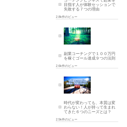
目指す人が体験セッションで
失敗する７つの理由
2.8k件のビュー
副業コーチングで１００万円
を稼ぐゴール達成９つの法則
2.6k件のビュー
時代が変わっても、本質は変
わらない！人が持って生まれ
てきた６つのニーズとは？
2.5k件のビュー