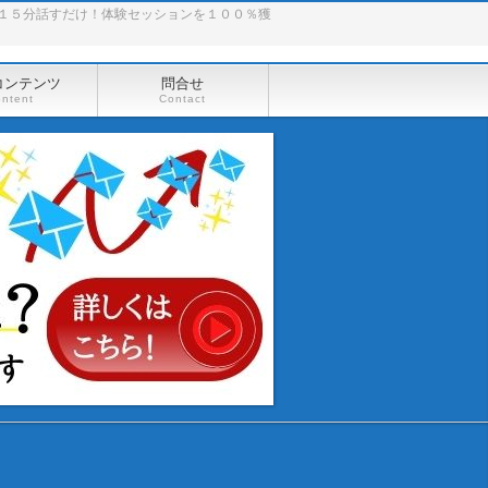
１５分話すだけ！体験セッションを１００％獲
コンテンツ
問合せ
ontent
Contact