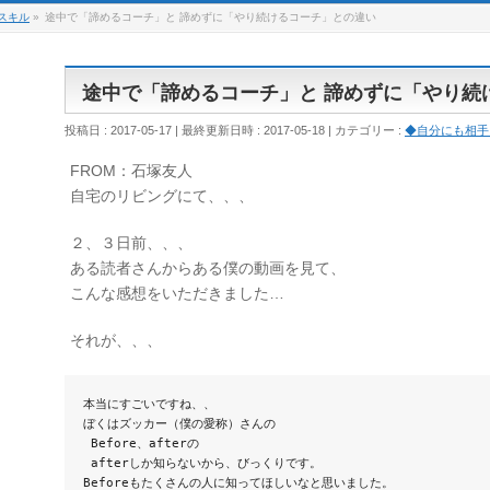
スキル
»
途中で「諦めるコーチ」と 諦めずに「やり続けるコーチ」との違い
途中で「諦めるコーチ」と 諦めずに「やり続
投稿日 : 2017-05-17
最終更新日時 : 2017-05-18
カテゴリー :
◆自分にも相手
FROM：石塚友人
自宅のリビングにて、、、
２、３日前、、、
ある読者さんからある僕の動画を見て、
こんな感想をいただきました…
それが、、、
本当にすごいですね、、

ぼくはズッカー（僕の愛称）さんの

 Before、afterの

 afterしか知らないから、びっくりです。

Beforeもたくさんの人に知ってほしいなと思いました。