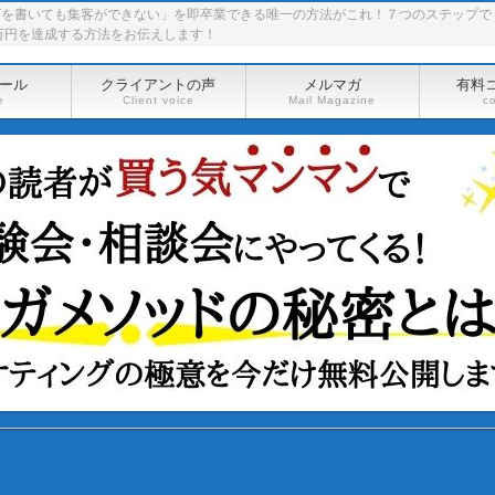
グを書いても集客ができない」を即卒業できる唯一の方法がこれ！７つのステップで
万円を達成する方法をお伝えします！
ール
クライアントの声
メルマガ
有料
e
Client voice
Mail Magazine
c