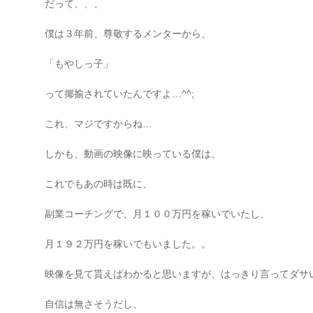
だって、、、
僕は３年前、尊敬するメンターから、
「もやしっ子」
って揶揄されていたんですよ…^^;
これ、マジですからね…
しかも、動画の映像に映っている僕は、
これでもあの時は既に、
副業コーチングで、月１００万円を稼いでいたし、
月１９２万円を稼いでもいました。。
映像を見て貰えばわかると思いますが、はっきり言ってダサい
自信は無さそうだし、