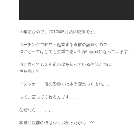
１年前なので、2017年5月頃の映像です。
コーチングで独立・起業する直前の記録なので、
僕にとってはとても貴重で思い出深い記録になっています！
何と言っても３年前の僕を知っている仲間たちは、
声を揃えて、、、
「ズッカー（僕の愛称）は本当変わったよね…」
って、言ってくれるんです。。。
なぜなら、、、、
本当に以前の僕はショボかったから…^^;