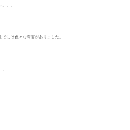
た。。。
までには色々な障害がありました。
、、