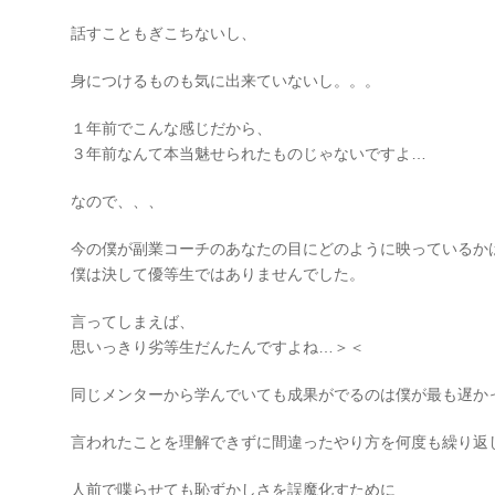
話すこともぎこちないし、
身につけるものも気に出来ていないし。。。
１年前でこんな感じだから、
３年前なんて本当魅せられたものじゃないですよ…
なので、、、
今の僕が副業コーチのあなたの目にどのように映っているか
僕は決して優等生ではありませんでした。
言ってしまえば、
思いっきり劣等生だんたんですよね…＞＜
同じメンターから学んでいても成果がでるのは僕が最も遅か
言われたことを理解できずに間違ったやり方を何度も繰り返
人前で喋らせても恥ずかしさを誤魔化すために