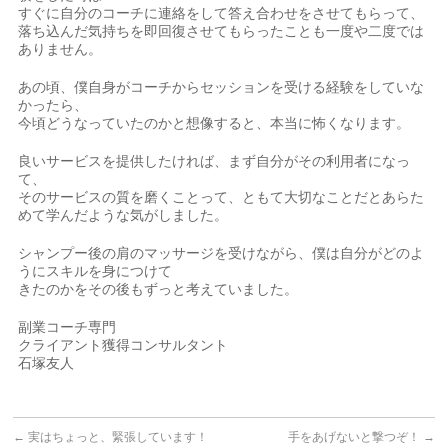
すぐに自分のコーチに連絡をして答え合わせをさせてもらって、
落ち込んだ気持ちを即回復させてもらったことも一度や二度では
ありません。
あの頃、僕自身がコーチからセッションを受ける経験をしていな
かったら、
今頃どうなっていたのかと想像すると、本当に怖くなります。
良いサービスを提供したければ、まず自分がその利用者になっ
て、
そのサービスの質を磨くことって、ともて大切なことだとあらた
めて学んだような気がしました。
シャンプー後の肩のマッサージを受けながら、僕は自分がどのよ
うにスキルを身につけて
きたのかをその後もずっと考えていました。
副業コーチ専門
クライアント獲得コンサルタント
石塚友人
←
実はちょっと、緊張しています！
手をあげないと撃つぞ！
→