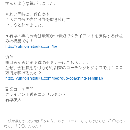
学んだような気がしました。
それと同時に、僕自身も
さらに自分の専門分野を磨き続けて
いこうと決めました。
▼石塚の専門分野は最速かつ最短でクライアントを獲得する仕組
みの構築です！
http://yuhitoishitsuka.com/lp/
追伸
明日らから始まる僕のセミナーはこちら。。。
なぜ、会社員をやりながら副業のコーチングビジネスで月１００
万円が稼げるのか？
http://yuhitoishitsuka.com/lp/group-coaching-seminar/
副業コーチ専門
クライアント獲得コンサルタント
石塚友人
←
僕が欲しかったのは「やり方」では
コーチになくてはならない◯◯とは？
なく、「◯◯」だった！
→