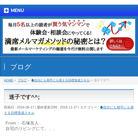
MENU
ブログ
HOME
»
ブログ
»
◆自分にも相手にも使える目標達成スキル
»
迷子です^^;
迷子です^^;
投稿日 : 2016-06-17
最終更新日時 : 2016-11-27
カテゴリー :
◆自分にも相手にも使
える目標達成スキル
From： 石塚友人
自宅のリビングにて、、、