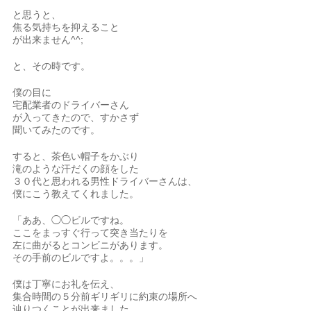
と思うと、
焦る気持ちを抑えること
が出来ません^^;
と、その時です。
僕の目に
宅配業者のドライバーさん
が入ってきたので、すかさず
聞いてみたのです。
すると、茶色い帽子をかぶり
滝のような汗だくの顔をした
３０代と思われる男性ドライバーさんは、
僕にこう教えてくれました。
「ああ、◯◯ビルですね。
ここをまっすぐ行って突き当たりを
左に曲がるとコンビニがあります。
その手前のビルですよ。。。」
僕は丁寧にお礼を伝え、
集合時間の５分前ギリギリに約束の場所へ
辿りつくことが出来ました。