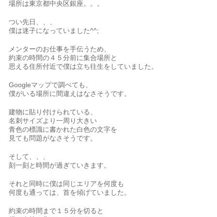
場所は東京都中央区銀座。。。
つい先日、、、
僕は迷子になっていました^^;
メンターのお仕事を手伝うため、
約束の時間の４５分前に集合場所と
思える住所付近で僕は立ち往生をしていました。
Googleマップで調べても、
僕がいる場所に間違えはなさそうです。
建物に貼り付けられている、
名刺サイズより一周り大きい
青色の標識に書かれた白色の文字を
見ても問題がなさそうです。
そして、、、
刻一刻と時間が過ぎていきます。
それと同時に僕は同じエリアを何度も
何度も通っては、首を傾げていました。
約束の時間まで１５分を切ると