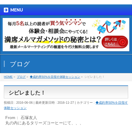
MENU
ブログ
HOME
»
ブログ
»
◆成約率50%を目指す体験セッション
»
シビレました！
シビレました！
投稿日 : 2016-06-06
最終更新日時 : 2016-11-27
カテゴリー :
◆成約率50%を目指す
体験セッション
From： 石塚友人
丸の内にあるタリーズコーヒーにて、、、