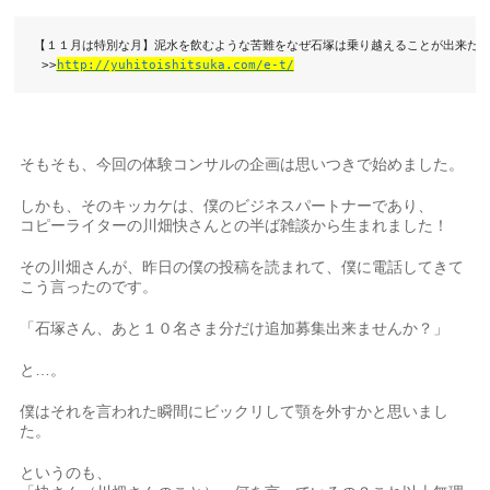
【１１月は特別な月】泥水を飲むような苦難をなぜ石塚は乗り越えることが出来たの
 >>
http://yuhitoishitsuka.com/e-t/
そもそも、今回の体験コンサルの企画は思いつきで始めました。
しかも、そのキッカケは、僕のビジネスパートナーであり、
コピーライターの川畑快さんとの半ば雑談から生まれました！
その川畑さんが、昨日の僕の投稿を読まれて、僕に電話してきて
こう言ったのです。
「石塚さん、あと１０名さま分だけ追加募集出来ませんか？」
と…。
僕はそれを言われた瞬間にビックリして顎を外すかと思いまし
た。
というのも、