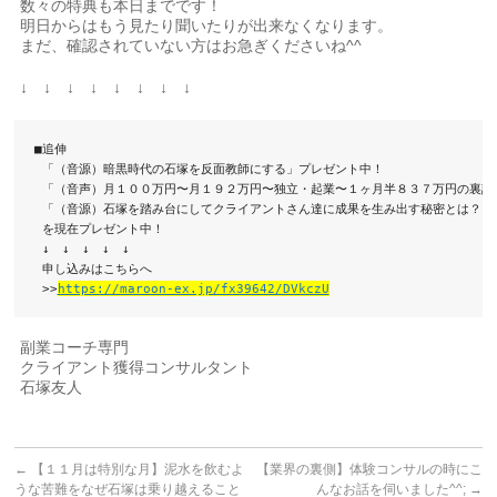
数々の特典も本日までです！
明日からはもう見たり聞いたりが出来なくなります。
まだ、確認されていない方はお急ぎくださいね^^
↓ ↓ ↓ ↓ ↓ ↓ ↓ ↓
■追伸

 「（音源）暗黒時代の石塚を反面教師にする」プレゼント中！

 「（音声）月１００万円〜月１９２万円〜独立・起業〜１ヶ月半８３７万円の裏話」
 「（音源）石塚を踏み台にしてクライアントさん達に成果を生み出す秘密とは？」

 を現在プレゼント中！

 ↓　↓　↓　↓　↓

 申し込みはこちらへ

 >>
https://maroon-ex.jp/fx39642/DVkczU
副業コーチ専門
クライアント獲得コンサルタント
石塚友人
←
【１１月は特別な月】泥水を飲むよ
【業界の裏側】体験コンサルの時にこ
うな苦難をなぜ石塚は乗り越えること
んなお話を伺いました^^;
→