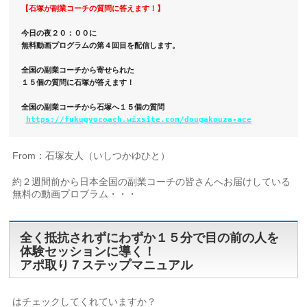
【石塚が副業コーチの質問に答えます！】
今日の夜２０：００に

無料動画プログラムの第４回目を配信します。

全国の副業コーチから寄せられた

１５個の質問に石塚が答えます！

全国の副業コーチから石塚へ１５個の質問

https://fukugyocoach.wixsite.com/dougakouza-ace
From：石塚友人（いしつかゆひと）
約２週間前から日本全国の副業コーチの皆さんへお届けしている
無料の動画プロブラム・・・
全く抵抗されずにわずか１５分で目の前の人を
体験セッションに導く！
アポ取り７ステップマニュアル
はチェックしてくれていますか？