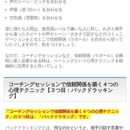
声のトーン・ピッチを合わせる
呼吸（息づかい）を合わせる
空気感（雰囲気）を合わせる
逆に僕たち人間は、無意識レベルで嫌いな人に対し、わざと相手
から違ったスピートや声のトーン・大きさで話すなどのコミュニ
ケーションをとるとこで信頼関係（ラポール）を自分から切って
いたりしますので、気をつけましょう。
なので、コーチングセッションなど、信頼関係（ラポール）を瞬
時に築く必要がある時は、ペーシングという心理テクニックを積
極的に活用すると良いでしょう。
コーチングセッションで信頼関係を築く４つの
心理テクニック【３つ目：バックドラッキン
グ】
「コーチングセッションで信頼関係を築く４つの心理テクニッ
ク」の３つ目は、「バックドラキング」です。
バックドラッキングとは、
何なのかというと、相手の話す言葉や