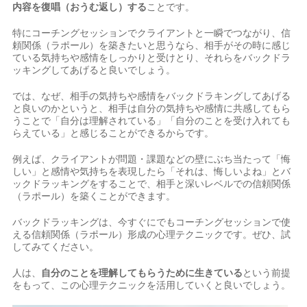
内容を復唱（おうむ返し）する
ことです。
特にコーチングセッションでクライアントと一瞬でつながり、信
頼関係（ラポール）を築きたいと思うなら、相手がその時に感じ
ている気持ちや感情をしっかりと受けとり、それらをバックドラ
ッキングしてあげると良いでしょう。
では、なぜ、相手の気持ちや感情をバックドラキングしてあげる
と良いのかというと、相手は自分の気持ちや感情に共感してもら
うことで「自分は理解されている」「自分のことを受け入れても
らえている」と感じることができるからです。
例えば、クライアントが問題・課題などの壁にぶち当たって「悔
しい」と感情や気持ちを表現したら「それは、悔しいよね」とバ
ックドラッキングをすることで、相手と深いレベルでの信頼関係
（ラポール）を築くことができます。
バックドラッキングは、今すぐにでもコーチングセッションで使
える信頼関係（ラポール）形成の心理テクニックです。ぜひ、試
してみてください。
人は、
自分のことを理解してもらうために生きている
という前提
をもって、この心理テクニックを活用していくと良いでしょう。