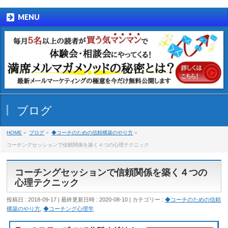
MENU
ブログ
HOME
»
ブログ
»
◆コーチのための信頼構築のやり方
»
コーチングセッションで信頼関係を築く４つの心理テクニック
コーチングセッションで信頼関係を築く４つの
心理テクニック
投稿日 : 2018-09-17
最終更新日時 : 2020-08-10
カテゴリー :
◆コーチのための信頼
構築のやり方
,
◆コーチング心理学