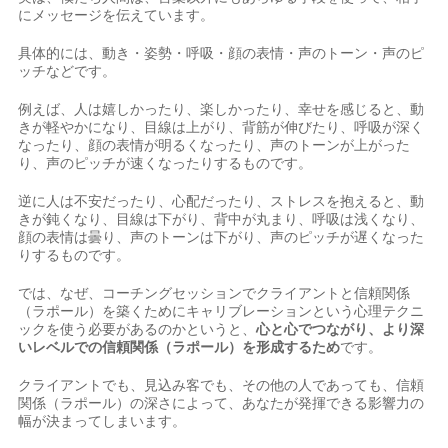
にメッセージを伝えています。
具体的には、動き・姿勢・呼吸・顔の表情・声のトーン・声のピ
ッチなどです。
例えば、人は嬉しかったり、楽しかったり、幸せを感じると、動
きが軽やかになり、目線は上がり、背筋が伸びたり、呼吸が深く
なったり、顔の表情が明るくなったり、声のトーンが上がった
り、声のピッチが速くなったりするものです。
逆に人は不安だったり、心配だったり、ストレスを抱えると、動
きが鈍くなり、目線は下がり、背中が丸まり、呼吸は浅くなり、
顔の表情は曇り、声のトーンは下がり、声のピッチが遅くなった
りするものです。
では、なぜ、コーチングセッションでクライアントと信頼関係
（ラポール）を築くためにキャリブレーションという心理テクニ
ックを使う必要があるのかというと、
心と心でつながり、より深
いレベルでの信頼関係（ラポール）を形成するため
です。
クライアントでも、見込み客でも、その他の人であっても、信頼
関係（ラポール）の深さによって、あなたが発揮できる影響力の
幅が決まってしまいます。