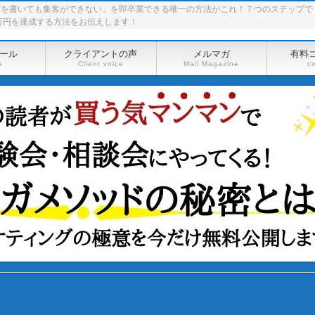
グを書いても集客ができない」を即卒業できる唯一の方法がこれ！７つのステップで
万円を達成する方法をお伝えします！
ール
クライアントの声
メルマガ
有料
e
Client voice
Mail Magazine
c