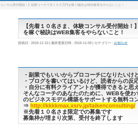
コンサル受付開始！】副業コーチで月１００万円を稼ぐ秘訣はWEB集客をやらないこと！
【先着１０名さま、体験コンサル受付開始！
を稼ぐ秘訣はWEB集客をやらないこと！
投稿日 : 2016-11-10
最終更新日時 : 2016-11-09
カテゴリー :
お知らせ
・副業でもいいからプロコーチになりたいけ
・ブログを書いてはいるけど、読者からの反
・自分に有料クライアントが獲得できると思
そんなコーチのあなたのために、WEBを使わ
のビジネスモデル構築をサポートする無料コ
⇒
http://kkkkmax.xsrv.jp/taikenconsulting/
※先着１０名さま限定での募集です
募集枠が埋まり次第、受付を終了します