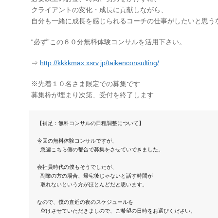
クライアントの変化・成長に貢献しながら、
自分も一緒に成長を感じられるコーチの仕事がしたいと思う
“必ず”この６０分無料体験コンサルを活用下さい。
⇒
http://kkkkmax.xsrv.jp/taikenconsulting/
※先着１０名さま限定での募集です
募集枠が埋まり次第、受付を終了します
【補足：無料コンサルの日程調整について】

今回の無料体験コンサルですが、

 急遽こちら側の都合で募集をさせていできました。

会社員時代の僕もそうでしたが、

 副業の方の場合、帰宅後じゃないと話す時間が

 取れないという方がほとんどだと思います。

なので、僕の直近の夜のスケジュールを

 空けさせていただきましので、ご希望の日時をお選びください。
