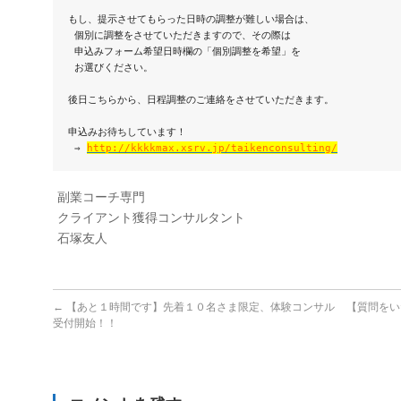
もし、提示させてもらった日時の調整が難しい場合は、

 個別に調整をさせていただきますので、その際は

 申込みフォーム希望日時欄の「個別調整を希望」を

 お選びください。

後日こちらから、日程調整のご連絡をさせていただきます。

申込みお待ちしています！

 ⇒ 
http://kkkkmax.xsrv.jp/taikenconsulting/
副業コーチ専門
クライアント獲得コンサルタント
石塚友人
←
【あと１時間です】先着１０名さま限定、体験コンサル
【質問をい
受付開始！！