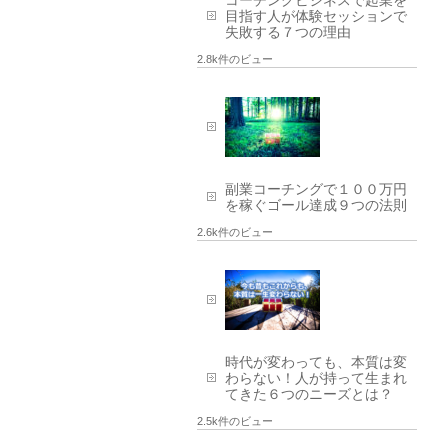
目指す人が体験セッションで
失敗する７つの理由
2.8k件のビュー
副業コーチングで１００万円
を稼ぐゴール達成９つの法則
2.6k件のビュー
時代が変わっても、本質は変
わらない！人が持って生まれ
てきた６つのニーズとは？
2.5k件のビュー