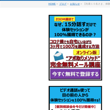
HOME
»
ブログ
»
お知らせ
»
【先着１０名さま、体験