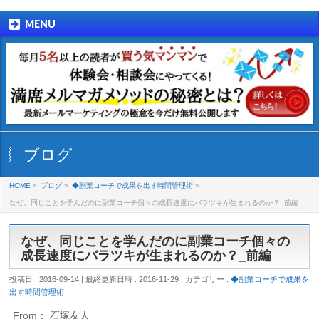
MENU
ブログ
HOME
»
ブログ
»
◆副業コーチで成果を出す時間管理術
»
なぜ、同じことを学んだのに副業コーチ個々の成長速度にバラツキが生まれるのか？_前編
なぜ、同じことを学んだのに副業コーチ個々の
成長速度にバラツキが生まれるのか？_前編
投稿日 : 2016-09-14
最終更新日時 : 2016-11-29
カテゴリー :
◆副業コーチで成果を
出す時間管理術
From： 石塚友人