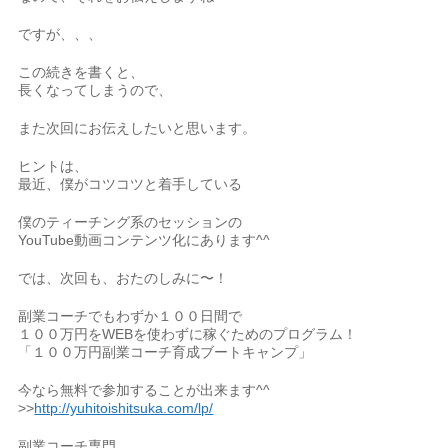
ですが、、、
この続きを書くと、
長くなってしまうので、
また次回にお伝えしたいと思います。
ヒントは、
最近、僕がコツコツと着手している
僕のティーチング系のセッションの
YouTube動画コンテンツ化にあります^^
では、次回も、おたのしみに〜！
副業コーチでもわずか１００日間で
１００万円をWEBを使わずに稼ぐためのプログラム！
「１００万円副業コーチ育成ブートキャンプ」
今なら無料で参加することが出来ます^^
>>
http://yuhitoishitsuka.com/lp/
副業コーチ専門