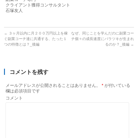
クライアント獲得コンサルタント
石塚友人
←
３ヶ月以内に月２００万円以上を稼
なぜ、同じことを学んだのに副業コー
ぐ副業コーチ達に共通する、たった１
チ個々の成長速度にバラツキが生まれ
つの特徴とは？_後編
るのか？_後編
→
コメントを残す
メールアドレスが公開されることはありません。
*
が付いている
欄は必須項目です
コメント