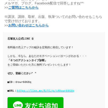
メルマガ、ブログ、Facebook配信で回答しますね^^
>>
ご質問はこちらから
※講演、講師、取材、出版、執筆ついてのお問い合わせもこちら
で受け付けております。
>>
お問い合わせはこちらから
石塚友人公式
LINE @
有料級の売上アップの秘訣を定期的に発信しています！

「６つの
アクション
タイプ
診断」
をご登録いただいた方に無料プレゼントいたします！

ぜひ、登録ください^ ^

■ID：
＠
owr6068q

■URL：
https://line.me/R/ti/p/%40owr6068q