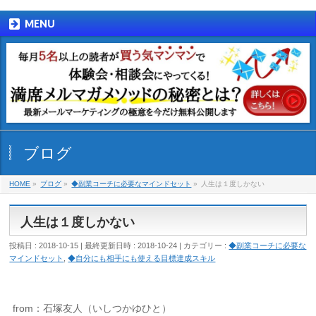
MENU
ブログ
HOME
»
ブログ
»
◆副業コーチに必要なマインドセット
»
人生は１度しかない
人生は１度しかない
投稿日 : 2018-10-15
最終更新日時 : 2018-10-24
カテゴリー :
◆副業コーチに必要な
マインドセット
,
◆自分にも相手にも使える目標達成スキル
from：石塚友人（いしつかゆひと）