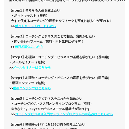
【step1】そろそろ人生を変えたい
 ・ポットキャスト（無料）
 今すぐ使えるコーチング心理学
セルフトークを変えれば人生が変わる！
 >>
ポットキャストはこちらから
【step2】コーチングビジネスのことで相談、質問がしたい
 ・問い合わせフォーム（無料）
※お気軽にぞうぞ！
 >>
無料相談はこちから
【step3】心理学・コーチング・ビジネスの基礎を学びたい（基本編） 

・メールセミナー（無料）

>>
メールセミナーはこちから
【step4】心理学・コーチング・ビジネスの応用を学びたい（応用編）

・動画コンテンツ（無料）

>>
動画コンテンツはこちから
【step5】コーチングビジネスをこれから始めたい
 ・コーチングビジネス入門オンラインプログラム（有料）
 ※今なら3,980yenでビジネスモデル構築法が学べます
 >>
コーチングビジネス入門オンラインプログラムの申込みはこちらから
【step6】時間をかけずに月100万円を売り上げたい