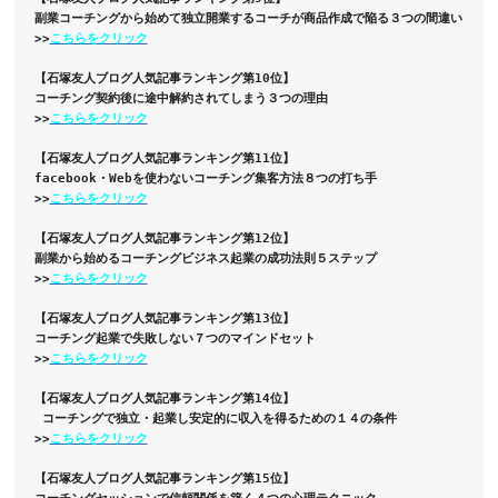
副業コーチングから始めて独立開業するコーチが商品作成で陥る３つの間違い 

>>
こちらをクリック
【石塚友人ブログ人気記事ランキング第10位】

コーチング契約後に途中解約されてしまう３つの理由 

>>
こちらをクリック
【石塚友人ブログ人気記事ランキング第11位】 

facebook・Webを使わないコーチング集客方法８つの打ち手 

>>
こちらをクリック
【石塚友人ブログ人気記事ランキング第12位】 

副業から始めるコーチングビジネス起業の成功法則５ステップ 

>>
こちらをクリック
【石塚友人ブログ人気記事ランキング第13位】 

コーチング起業で失敗しない７つのマインドセット 

>>
こちらをクリック
【石塚友人ブログ人気記事ランキング第14位】 

 コーチングで独立・起業し安定的に収入を得るための１４の条件

>>
こちらをクリック
【石塚友人ブログ人気記事ランキング第15位】

コーチングセッションで信頼関係を築く４つの心理テクニック 
