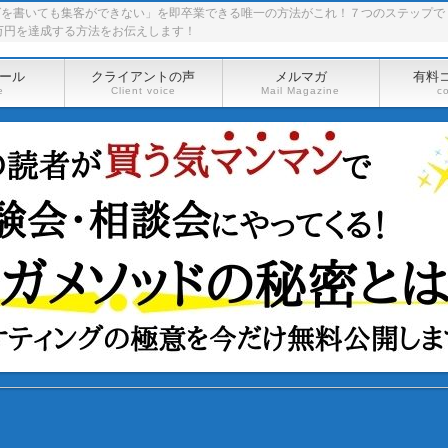
グを書いても集客ができない」を即卒業できる唯一の方法がこれ！７つのステップで
万円を達成する方法をお伝えします！
ール
クライアントの声
メルマガ
有料
e
Client voice
Mail Magazine
c