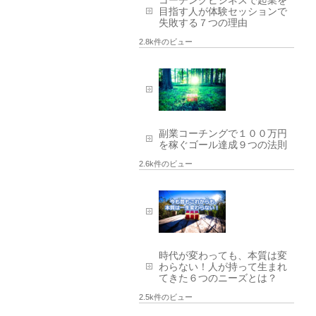
目指す人が体験セッションで
失敗する７つの理由
2.8k件のビュー
副業コーチングで１００万円
を稼ぐゴール達成９つの法則
2.6k件のビュー
時代が変わっても、本質は変
わらない！人が持って生まれ
てきた６つのニーズとは？
2.5k件のビュー