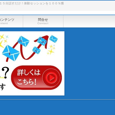
１５分話すだけ！体験セッションを１００％獲
コンテンツ
問合せ
ontent
Contact